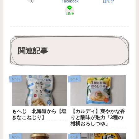
X
Facebook
はてブ
LINE
関連記事
もへじ
もへじ
もへじ 北海道から【塩
【カルディ】爽やかな香
きなこねじり】
りと酸味が魅力「3種の
柑橘おろしつゆ」
もへじ
もへじ