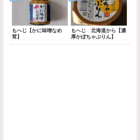
もへじ【かに味噌なめ
もへじ 北海道から【濃
茸】
厚かぼちゃぷりん】