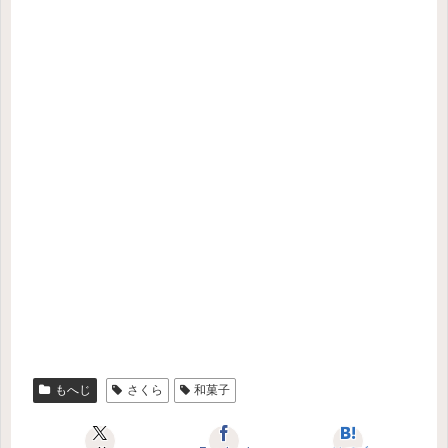
もへじ
さくら
和菓子