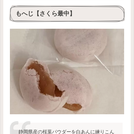
もへじ【さくら最中】
静岡県産の桜葉パウダーを白あんに練りこん