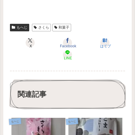
もへじ
さくら
和菓子
X
Facebook
はてブ
LINE
関連記事
もへじ
もへじ