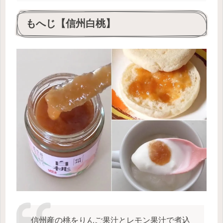
もへじ【信州白桃】
信州産の桃をりんご果汁とレモン果汁で煮込