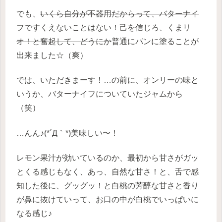
でも、
いくら自分が不器用だからって、バターナイ
フですくえないことはない！己を信じろ、くまリ
オ！と奮起して、どうにか
普通にパンに塗ることが
出来ました☆（爽）
では、いただきまーす！…の前に、オンリーの味と
いうか、バターナイフについていたジャムから
（笑）
…んん♪(*´Д｀*)美味しい〜！
レモン果汁が効いているのか、最初から甘さがガッ
とくる感じもなく、あっ、自然な甘さ！と、舌で感
知した後に、グッグッ！と白桃の芳醇な甘さと香り
が鼻に抜けていって、お口の中が白桃でいっぱいに
なる感じ♪