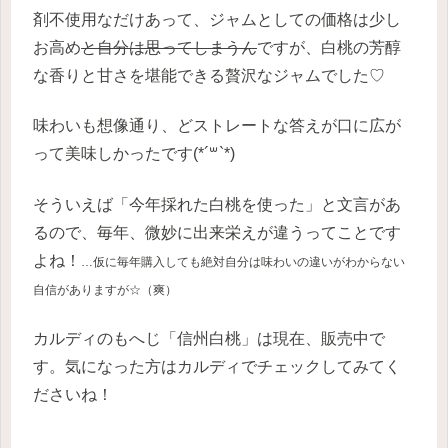
剤不使用なだけあって、ジャムとしての価格は少し
お高め
と自分は思ってしまうん
ですが、白桃の芳醇
な香りと甘さを堪能できる贅沢なジャムでした♡
味わいも想像通り、どストレートな答えが口に広が
って美味しかったです(*´꒳`*)
そういえば「今年採れた白桃を使った」と文言があ
るので、毎年、微妙に出来栄えが違うってことです
よね！
…仮に毎年購入しても絶対自分は味わいの違いがわからない
自信がありますが☆（爽）
カルディのもへじ「信州白桃」は現在、販売中で
す。気になった方はカルディでチェックしてみてく
ださいね！