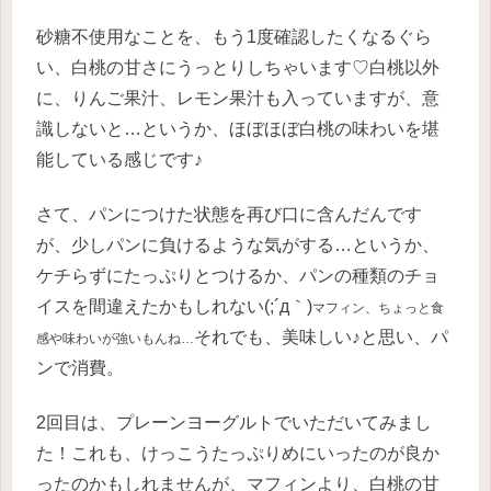
砂糖不使用なことを、もう1度確認したくなるぐら
い、白桃の甘さにうっとりしちゃいます♡白桃以外
に、りんご果汁、レモン果汁も入っていますが、意
識しないと…というか、ほぼほぼ白桃の味わいを堪
能している感じです♪
さて、パンにつけた状態を再び口に含んだんです
が、少しパンに負けるような気がする…というか、
ケチらずにたっぷりとつけるか、パンの種類のチョ
イスを間違えたかもしれない(;´д｀)
マフィン、ちょっと食
それでも、美味しい♪と思い、パ
感や味わいが強いもんね…
ンで消費。
2回目は、プレーンヨーグルトでいただいてみまし
た！これも、けっこうたっぷりめにいったのが良か
ったのかもしれませんが、マフィンより、白桃の甘