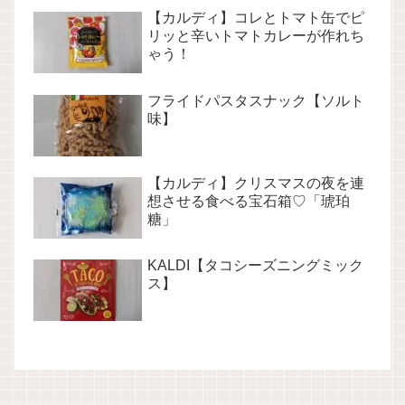
【カルディ】コレとトマト缶でピ
リッと辛いトマトカレーが作れち
ゃう！
フライドパスタスナック【ソルト
味】
【カルディ】クリスマスの夜を連
想させる食べる宝石箱♡「琥珀
糖」
KALDI【タコシーズニングミック
ス】