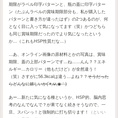
期限がラベル印字パターンと、瓶の蓋に印字パター
ン（たぶんラベルの賞味期限部分も、私が購入した
パターンと書き方が違ったはず）の2つあるのが、何
となく目に入って気になってます（笑）かつどちら
も同じ賞味期限だったのでより気になったという
か…（これもHSP性質だな…）
…あ、オンライン画像の原材料とかの写真は、賞味
期限、蓋の上部パターンです…ね……んん？？エネ
ルギー…カロリー（他もだけど）が全然違う！
（笑）さすがに56.3kcalは違う…よね？？
そうだった
らどんなに嬉しいか(΄◉◞౪◟◉｀)
あー…新たに気になる種というか、HSP的、脳内思
考のなんでなんで？が果てなく続きそうなので、一
旦、スパンっ！と強制的に打ち切ります！
（といい