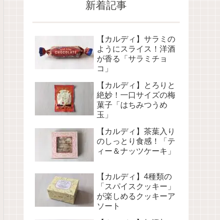
新着記事
【カルディ】サラミの
ようにスライス！洋酒
が香る「サラミチョ
コ」
【カルディ】とろりと
絶妙！一口サイズの梅
菓子「はちみつうめ
玉」
【カルディ】茶葉入り
のしっとり食感！「テ
ィー＆ナッツケーキ」
【カルディ】4種類の
「スパイスクッキー」
が楽しめるクッキーア
ソート