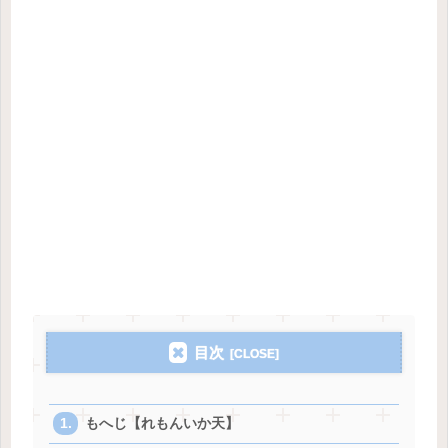
目次
もへじ【れもんいか天】