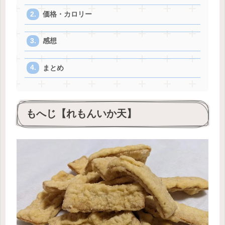
価格・カロリー
感想
まとめ
もへじ【れもんいか天】