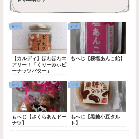
もへじ
もへじ
【カルディ】ほわほわエ
もへじ【桜塩あんこ飴】
アリー！「くりーみぃピ
ーナッツバター」
もへじ
もへじ
もへじ【さくらあんドー
もへじ【黒糖小豆タル
ナツ】
ト】