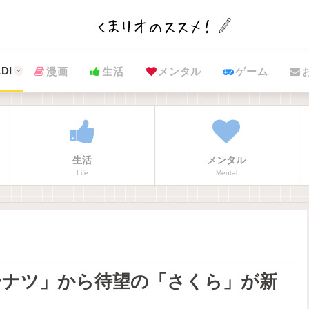
DI
漫画
生活
メンタル
ゲーム
生活
メンタル
Life
Mental
ーナツ」から待望の「さくら」が新