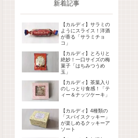
新着記事
【カルディ】サラミの
ようにスライス！洋酒
が香る「サラミチョ
コ」
【カルディ】とろりと
絶妙！一口サイズの梅
菓子「はちみつうめ
玉」
【カルディ】茶葉入り
のしっとり食感！「テ
ィー＆ナッツケーキ」
【カルディ】4種類の
「スパイスクッキー」
が楽しめるクッキーア
ソート