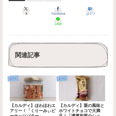
X
Facebook
はてブ
LINE
関連記事
もへじ
もへじ
【カルディ】ほわほわエ
【カルディ】栗の風味と
アリー！「くりーみぃピ
ホワイトチョコで大満
ーナッツバター」
足！「濃厚和栗のショコ