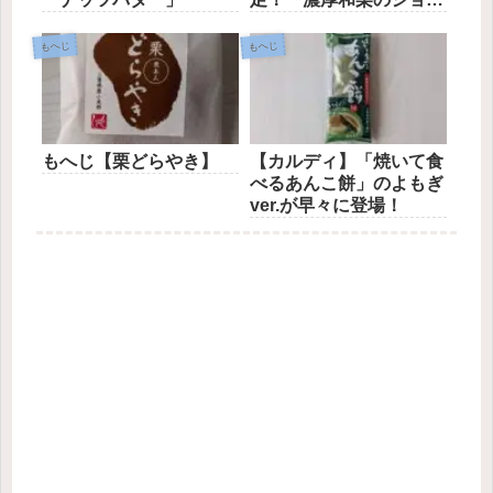
ラ」
もへじ
もへじ
もへじ【栗どらやき】
【カルディ】「焼いて食
べるあんこ餅」のよもぎ
ver.が早々に登場！