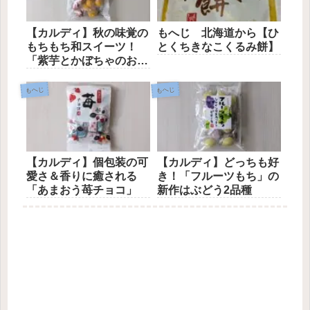
【カルディ】秋の味覚の
もへじ 北海道から【ひ
もちもち和スイーツ！
とくちきなこくるみ餅】
「紫芋とかぼちゃのおも
ち」
もへじ
もへじ
【カルディ】個包装の可
【カルディ】どっちも好
愛さ＆香りに癒される
き！「フルーツもち」の
「あまおう苺チョコ」
新作はぶどう2品種