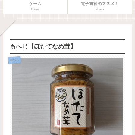
ゲーム
電子書籍のススメ！
Game
ebook
もへじ【ほたてなめ茸】
もへじ