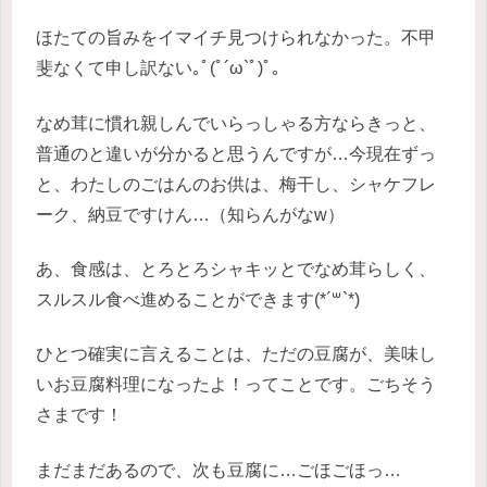
ほたての旨みをイマイチ見つけられなかった。不甲
斐なくて申し訳ない｡ﾟ(ﾟ´ω`ﾟ)ﾟ｡
なめ茸に慣れ親しんでいらっしゃる方ならきっと、
普通のと違いが分かると思うんですが…今現在ずっ
と、わたしのごはんのお供は、梅干し、シャケフレ
ーク、納豆ですけん…（知らんがなw）
あ、食感は、とろとろシャキッとでなめ茸らしく、
スルスル食べ進めることができます(*´꒳`*)
ひとつ確実に言えることは、ただの豆腐が、美味し
いお豆腐料理になったよ！ってことです。ごちそう
さまです！
まだまだあるので、次も豆腐に…ごほごほっ…