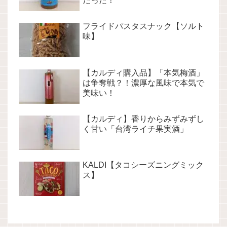
だった！
フライドパスタスナック【ソルト
味】
【カルディ購入品】「本気梅酒」
は争奪戦？！濃厚な風味で本気で
美味い！
【カルディ】香りからみずみずし
く甘い「台湾ライチ果実酒」
KALDI【タコシーズニングミック
ス】