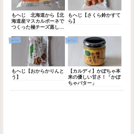
もへじ 北海道から【北
もへじ【さくら鈴かすて
海道産マスカルポーネで
ら】
つくった極チーズ蒸しパ
ン】
もへじ
もへじ
もへじ【おからかりんと
【カルディ】かぼちゃ本
う】
来の優しい甘さ！「かぼ
ちゃバター」