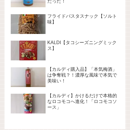
だった！
フライドパスタスナック【ソルト
味】
KALDI【タコシーズニングミック
ス】
【カルディ購入品】「本気梅酒」
は争奪戦？！濃厚な風味で本気で
美味い！
【カルディ】かけるだけで本格的
なロコモコへ進化！「ロコモコソ
ース」