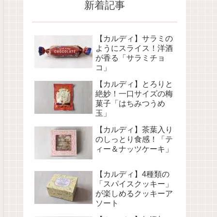
新着記事
【カルディ】サラミの
ようにスライス！洋酒
が香る「サラミチョ
コ」
【カルディ】とろりと
絶妙！一口サイズの梅
菓子「はちみつうめ
玉」
【カルディ】茶葉入り
のしっとり食感！「テ
ィー＆ナッツケーキ」
【カルディ】4種類の
「スパイスクッキー」
が楽しめるクッキーア
ソート