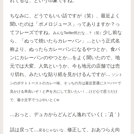
れてるな、という印象ですね。
ちなみに、どうでもいい話ですが（笑）、最近よく
聞いたのは「ポメロジュース」ってありますか？っ
てフレーズですね。
少し前な
みんなTwitter民だな…？（笑）
ら、「ぬって焼いたらカレーパン」…という正式名
称より、ぬったらカレーパンになるやつとか、食パ
ンにカレーパンのやつとか…をよく聞いたので、地
元では大変、人気というか、今も地元の店舗では売
り切れ、みたいな貼り紙を見かけるんですが…
ソント
ンのポテトトーストのカレー味、そっちの方は最近普通にスーパーで
見かける率高いぞ！と声を大にして言いたい！…けど心で思うだけ
で、最小文字でつぶやいとくw
…おっと、デュカからどんどん逸れていく( ；´Д｀)
話は戻って…
修正して、おあつらえ向
戻るじゃないな…