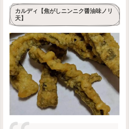
カルディ【焦がしニンニク醤油味ノリ
天】