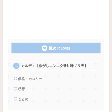
目次
カルディ【焦がしニンニク醤油味ノリ天】
価格・カロリー
感想
まとめ