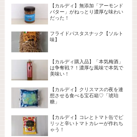
【カルディ】無添加「アーモンド
バター」がねっとり濃厚な味わい
だった！
フライドパスタスナック【ソルト
味】
【カルディ購入品】「本気梅酒」
は争奪戦？！濃厚な風味で本気で
美味い！
【カルディ】クリスマスの夜を連
想させる食べる宝石箱♡「琥珀
糖」
【カルディ】コレとトマト缶でピ
リッと辛いトマトカレーが作れち
ゃう！