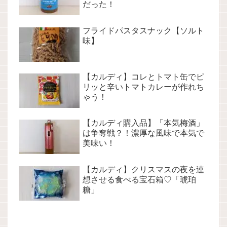
だった！
フライドパスタスナック【ソルト
味】
【カルディ】コレとトマト缶でピ
リッと辛いトマトカレーが作れち
ゃう！
【カルディ購入品】「本気梅酒」
は争奪戦？！濃厚な風味で本気で
美味い！
【カルディ】クリスマスの夜を連
想させる食べる宝石箱♡「琥珀
糖」