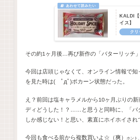
KALD
イス】
その約1ヶ月後…再び新作の「バターリッチ
今回は店頭じゃなくて、オンライン情報で知
を見た時は( ﾟдﾟ)ポカーン状態だった。
え？前回は塩キャラメルから10ヶ月ぶりの新
ディどうした！？……と思うと同時に、「バ
しか感じない！と思い、素直にホイホイされ
今回も食べる前から複数買いよ☆（爽）
ホント