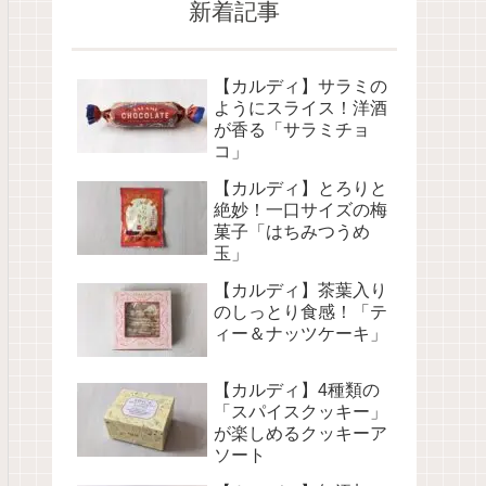
新着記事
【カルディ】サラミの
ようにスライス！洋酒
が香る「サラミチョ
コ」
【カルディ】とろりと
絶妙！一口サイズの梅
菓子「はちみつうめ
玉」
【カルディ】茶葉入り
のしっとり食感！「テ
ィー＆ナッツケーキ」
【カルディ】4種類の
「スパイスクッキー」
が楽しめるクッキーア
ソート