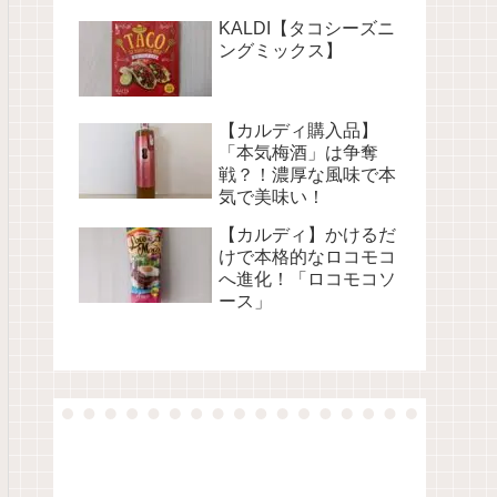
KALDI【タコシーズニ
ングミックス】
【カルディ購入品】
「本気梅酒」は争奪
戦？！濃厚な風味で本
気で美味い！
【カルディ】かけるだ
けで本格的なロコモコ
へ進化！「ロコモコソ
ース」