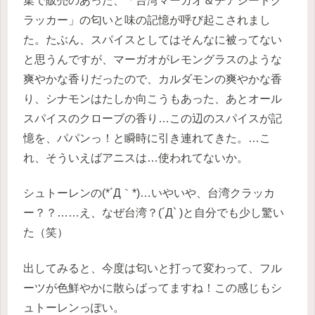
集で販売のあった、「台湾マーガオ＆チアシードク
ラッカー」の匂いと味の記憶が呼び起こされまし
た。たぶん、スパイスとしてはそんなに被ってない
と思うんですが、マーガオがレモングラスのような
爽やかな香りだったので、カルダモンの爽やかな香
り、シナモンはたしか向こうもあった、あとオール
スパイスのクローブの香り…この辺のスパイスが記
憶を、パパンっ！と瞬時に引き連れてきた。…こ
れ、そういえばアニスは…使われてないか。
シュトーレンの(*´Д｀*)…いやいや、台湾クラッカ
ー？？……え、なぜ台湾？(´Д` )と自分でも少し驚い
た（笑）
出してみると、今度は匂いと打って変わって、フル
ーツが色鮮やかに散らばってますね！この感じもシ
ュトーレンっぽい。