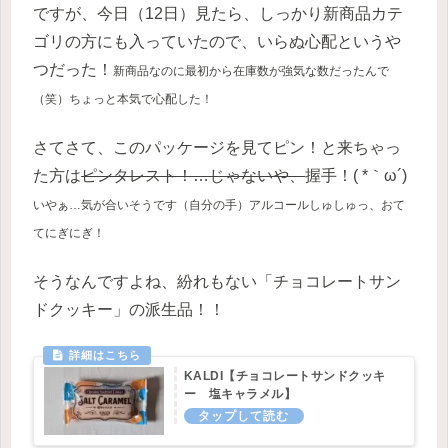
ですが、今日（12日）見たら、しっかり新商品カテ
ゴリの方にも入っていたので、いらぬ心配というや
つだった！
新商品なのに最初から在庫数
が
強気な数だったんで
（笑）ちょっと本気で心配した！
さてさて、このパッケージを見てピン！と来ちゃっ
た方は
ピンタレスト！…じゃないや、
握手！( *｀ω´)
いやぁ…気が合いそうです（自分の手）アルコールしゅしゅっ、おて
てにぎにぎ！
そうなんですよね、紛れもない「チョコレートサン
ドクッキー」の派生品！！
KALDI【チョコレートサンドクッキ
ー 塩キャラメル】