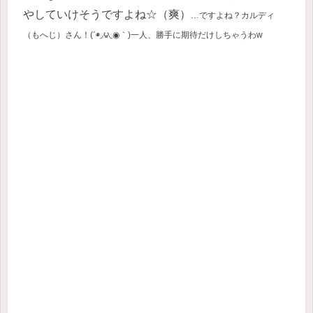
やしていけそうですよね☆（爽）
…ですよね？カルディ
（もへじ）さん！(΄◉◞౪◟◉｀)一人
、
勝手に期待だけしちゃうわw