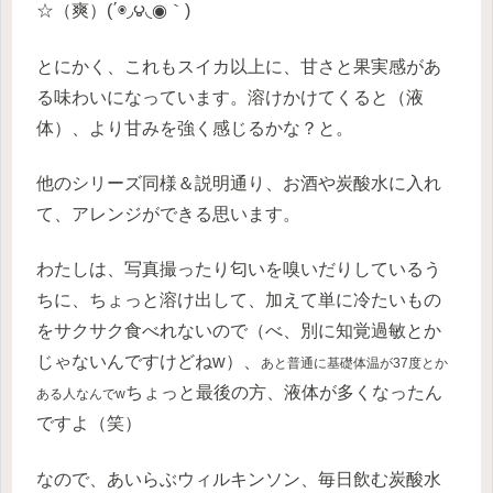
☆（爽）(΄◉◞౪◟◉｀)
とにかく、これもスイカ以上に、甘さと果実感があ
る味わいになっています。溶けかけてくると（液
体）、より甘みを強く感じるかな？と。
他のシリーズ同様＆説明通り、お酒や炭酸水に入れ
て、アレンジができる思います。
わたしは、写真撮ったり匂いを嗅いだりしているう
ちに、ちょっと溶け出して、加えて単に冷たいもの
をサクサク食べれないので（べ、別に知覚過敏とか
じゃないんですけどねw）、
あと普通に基礎体温が37度とか
ちょっと最後の方、液体が多くなったん
ある人なんでw
ですよ（笑）
なので、あいらぶウィルキンソン、毎日飲む炭酸水