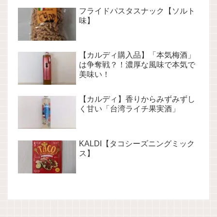
フライドパスタスナック【ソルト
味】
【カルディ購入品】「本気梅酒」
は争奪戦？！濃厚な風味で本気で
美味い！
【カルディ】香りからみずみずし
く甘い「台湾ライチ果実酒」
KALDI【タコシーズニングミック
ス】