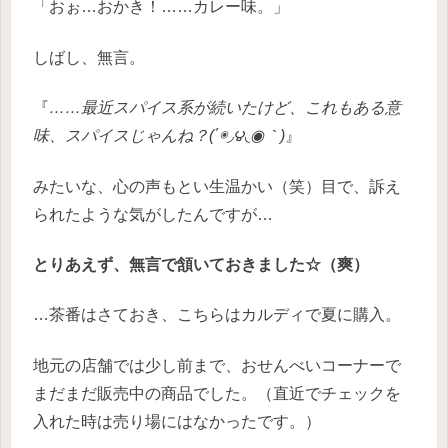
「おぉ…おかき！……カレー味。」
しばし、無言。
『
……最近スパイス系が続いたけど、これもある意
味、スパイスじゃんね？(΄◉◞౪◟◉｀)
』
みたいな、心の声もとい生温かい（笑）目で、訴え
られたような気がしたんですが…
とりあえず、無言で頷いておきました☆（爽）
…茶番はさておき、こちらはカルディで夏に購入。
地元の店舗では少し前まで、おせんべいコーナーで
まだまだ販売中の商品でした。（直近でチェックを
入れた時は売り場にはなかったです。）