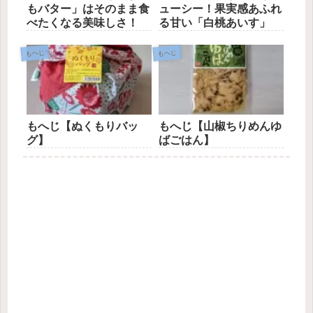
もバター」はそのまま食
ューシー！果実感あふれ
べたくなる美味しさ！
る甘い「白桃あいす」
もへじ
もへじ
もへじ【ぬくもりバッ
もへじ【山椒ちりめんゆ
グ】
ばごはん】