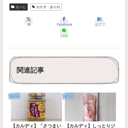
もへじ
おかき・あられ
X
Facebook
はてブ
LINE
関連記事
もへじ
もへじ
【カルディ】「さつまい
【カルディ】しっとりジ