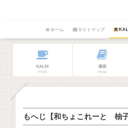
KAL
ホーム
サイトマップ
KALDI
漫画
KALDI
manga
もへじ【和ちょこれーと 柚