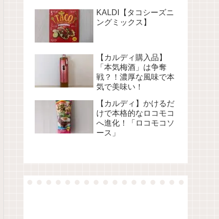
KALDI【タコシーズニ
ングミックス】
【カルディ購入品】
「本気梅酒」は争奪
戦？！濃厚な風味で本
気で美味い！
【カルディ】かけるだ
けで本格的なロコモコ
へ進化！「ロコモコソ
ース」