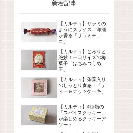
新着記事
【カルディ】サラミの
ようにスライス！洋酒
が香る「サラミチョ
コ」
【カルディ】とろりと
絶妙！一口サイズの梅
菓子「はちみつうめ
玉」
【カルディ】茶葉入り
のしっとり食感！「テ
ィー＆ナッツケーキ」
【カルディ】4種類の
「スパイスクッキー」
が楽しめるクッキーア
ソート