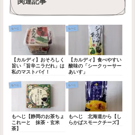
関連記事
もへじ
もへじ
【カルディ】おそろしく
【カルディ】食べやすい
旨い「旨辛ニラだれ」は
酸味の「シークヮーサー
私のマストバイ！
あいす」
もへじ
もへじ
もへじ【静岡のお茶ちょ
もへじ 北海道から【し
これーと 抹茶・玄米
らかばスモークチーズ】
茶】