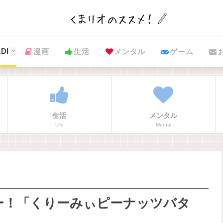
DI
漫画
生活
メンタル
ゲーム
生活
メンタル
Life
Mental
ー！「くりーみぃピーナッツバタ