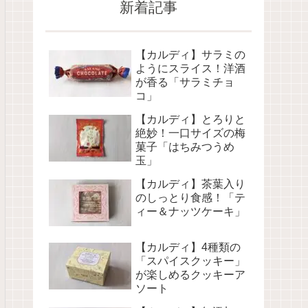
新着記事
【カルディ】サラミの
ようにスライス！洋酒
が香る「サラミチョ
コ」
【カルディ】とろりと
絶妙！一口サイズの梅
菓子「はちみつうめ
玉」
【カルディ】茶葉入り
のしっとり食感！「テ
ィー＆ナッツケーキ」
【カルディ】4種類の
「スパイスクッキー」
が楽しめるクッキーア
ソート