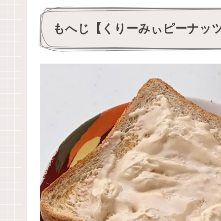
もへじ【くりーみぃピーナッ