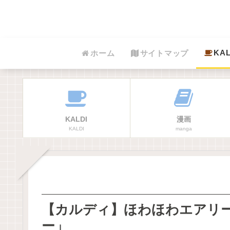
KAL
ホーム
サイトマップ
KALDI
漫画
KALDI
manga
【カルディ】ほわほわエアリ
ー」