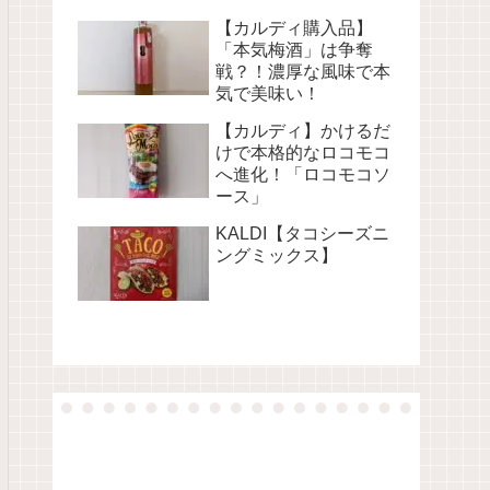
【カルディ購入品】
「本気梅酒」は争奪
戦？！濃厚な風味で本
気で美味い！
【カルディ】かけるだ
けで本格的なロコモコ
へ進化！「ロコモコソ
ース」
KALDI【タコシーズニ
ングミックス】