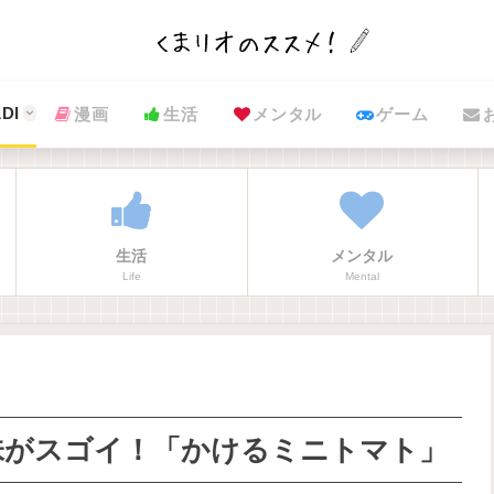
DI
漫画
生活
メンタル
ゲーム
生活
メンタル
Life
Mental
味がスゴイ！「かけるミニトマト」