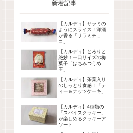
新着記事
【カルディ】サラミの
ようにスライス！洋酒
が香る「サラミチョ
コ」
【カルディ】とろりと
絶妙！一口サイズの梅
菓子「はちみつうめ
玉」
【カルディ】茶葉入り
のしっとり食感！「テ
ィー＆ナッツケーキ」
【カルディ】4種類の
「スパイスクッキー」
が楽しめるクッキーア
ソート