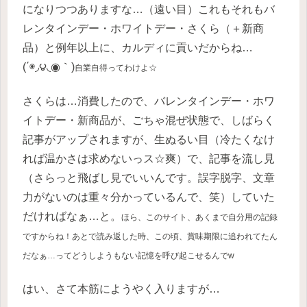
になりつつありますな…（遠い目）これもそれもバ
レンタインデー・ホワイトデー・さくら（＋新商
品）と例年以上に、カルディに貢いだからね…
(΄◉◞౪◟◉｀)
自業自得ってわけよ☆
さくらは…消費したので、バレンタインデー・ホワ
イトデー・新商品が、ごちゃ混ぜ状態で、しばらく
記事がアップされますが、生ぬるい目（冷たくなけ
れば温かさは求めないっス☆爽）で、記事を流し見
（さらっと飛ばし見でいいんです。誤字脱字、文章
力がないのは重々分かっているんで、笑）していた
だければなぁ…と。
ほら、このサイト、あくまで自分用の記録
ですからね！あとで読み返した時、この頃、賞味期限に追われてたん
だなぁ…ってどうしようもない記憶を呼び起こせるんでw
はい、さて本筋にようやく入りますが…