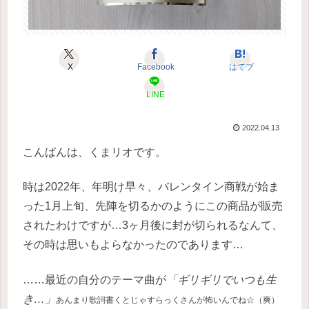
X
Facebook
はてブ
LINE
2022.04.13
こんばんは、くまリオです。
時は2022年、年明け早々、バレンタイン商戦が始ま
った1月上旬、先陣を切るかのようにこの商品が販売
されたわけですが…3ヶ月後に封が切られるなんて、
その時は思いもよらなかったのであります…
……最近の自分のテーマ曲が
「ギリギリでいつも生
き…」
あんまり歌詞書くとじゃすらっくさんが怖いんでね☆（爽）