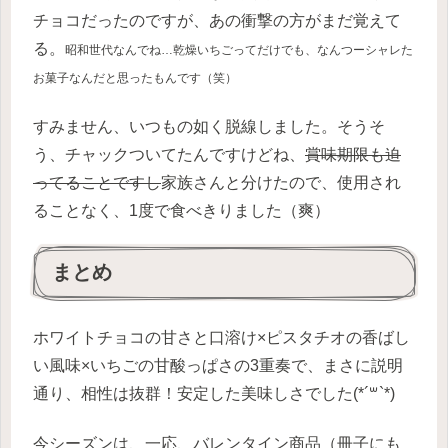
チョコだったのですが、あの衝撃の方がまだ覚えて
る。
昭和世代なんでね…乾燥いちごってだけでも、なんつーシャレた
お菓子なんだと思ったもんです（笑）
すみません、いつもの如く脱線しました。そうそ
う、チャックついてたんですけどね、
賞味期限も迫
ってることですし
家族さんと分けたので、使用され
ることなく、1度で食べきりました（爽）
まとめ
ホワイトチョコの甘さと口溶け×ピスタチオの香ばし
い風味×いちごの甘酸っぱさの3重奏で、まさに説明
通り、相性は抜群！安定した美味しさでした(*´꒳`*)
今シーズンは、一応、バレンタイン商品（冊子にも