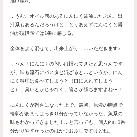
逃げ腰w）
…うむ、オイル感のあるにんにく醤油…たぶん、出
汁系もあるんだろうけど、とりあえずにんにくと醤
油が現段階では1番に感じる。
全体をよく混ぜて、出来上がり！…いただきます♪
…うん！にんにくの匂いは慣れてきたと思うんです
が、味も流石にパスタと混ざると…というか、にん
にく料理は食べてしまうと（口に入れてしまう
と）、臭いとかじゃなく、旨さが勝ちますよね〜！
にんにくが旨さになった上で、最初、原液の時点で
輪郭があまりはっきり分かっていなかった、魚系の
味もわかってきました！…と言っても、個人的に1番
分かりやすかったのはかつおぶしですけどね。