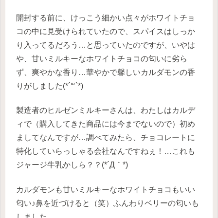
開封する前に、けっこう細かい点々がホワイトチョ
コの中に見受けられていたので、スパイスはしっか
り入ってるだろう…と思っていたのですが、いやは
や、甘いミルキーなホワイトチョコの匂いに劣ら
ず、爽やかな香り…華やかで馨しいカルダモンの香
りがしました(*´꒳`*)
製造者のヒルゼンミルキーさんは、わたしはカルデ
ィで（購入してきた商品には今までないので）初め
ましてなんですが…調べてみたら、チョコレートに
特化していらっしゃる会社なんですねぇ！…これも
ジャージ牛乳かしら？？(*´Д｀*)
カルダモンも甘いミルキーなホワイトチョコもいい
匂い♪鼻を近づけると（笑）ふんわりベリーの匂いも
しました。