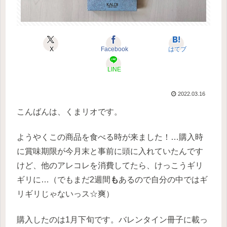
X
Facebook
はてブ
LINE
2022.03.16
こんばんは、くまリオです。
ようやくこの商品を食べる時が来ました！…購入時
に賞味期限が今月末と事前に頭に入れていたんです
けど、他のアレコレを消費してたら、けっこうギリ
ギリに…（でもまだ2週間
も
あるので自分の中ではギ
リギリじゃないっス☆爽）
購入したのは1月下旬です。バレンタイン冊子に載っ