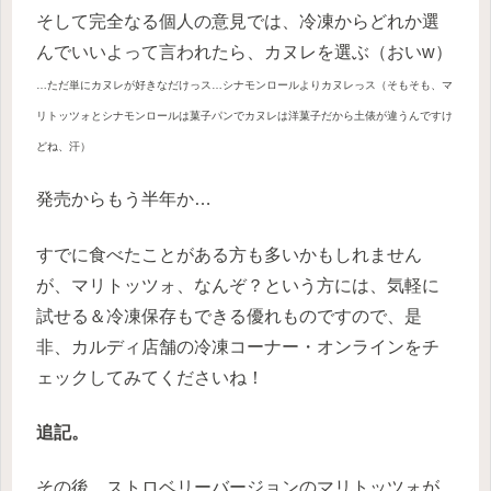
そして完全なる個人の意見では、冷凍からどれか選
んでいいよって言われたら、カヌレを選ぶ（おいw）
…ただ単にカヌレが好きなだけっス…シナモンロールよりカヌレっス（そもそも、マ
リトッツォとシナモンロールは菓子パンでカヌレは洋菓子だから土俵が違うんですけ
どね、汗）
発売からもう半年か…
すでに食べたことがある方も多いかもしれません
が、マリトッツォ、なんぞ？という方には、気軽に
試せる＆冷凍保存もできる優れものですので、是
非、カルディ店舗の冷凍コーナー・オンラインをチ
ェックしてみてくださいね！
追記。
その後、ストロベリーバージョンのマリトッツォが