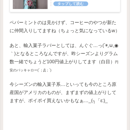
ペパーミントのは見かけず、コーヒーのやつが新た
に仲間入りしてますね（ちょっと気になっているw）
あと、輸入菓子ラバーとしては、んぐぐ…っ(΄◉◞౪◟◉
｀)となるところなんですが、昨シーズンよりグラム
数一緒でちょうど100円値上がりしてます（白目）
円
安のバッキャロー
(´；Д；`)
今シーズンの輸入菓子系…といっても今のところ原
産国がアメリカのものが、まずまずの値上がりして
ますが、ポイポイ買えないかもなぁ…_(┐「ε:)_