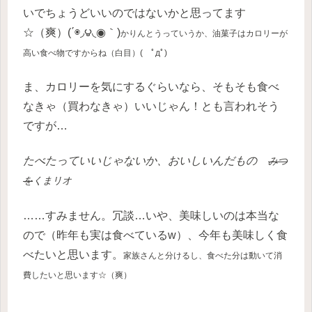
いでちょうどいいのではないかと思ってます
☆（爽）(΄◉◞౪◟◉｀)
かりんとうっていうか、油菓子はカロリーが
高い食べ物ですからね（白目）( ﾟдﾟ)
ま、カロリーを気にするぐらいなら、そもそも食べ
なきゃ（買わなきゃ）いいじゃん！とも言われそう
ですが…
たべたっていいじゃないか、おいしいんだもの
みつ
を
くまリオ
……すみません。冗談…いや、美味しいのは本当な
ので（昨年も実は食べているw）、今年も美味しく食
べたいと思います。
家族さんと分けるし、食べた分は動いて消
費したいと思います☆（爽）