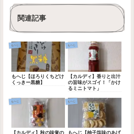
関連記事
もへじ
もへじ
もへじ【ほろりくちどけ
【カルディ】香りと出汁
くっきー黒糖】
の旨味がスゴイ！「かけ
るミニトマト」
もへじ
もへじ
【カルディ】秋の味覚の
もへじ【柚子塩味のあげ