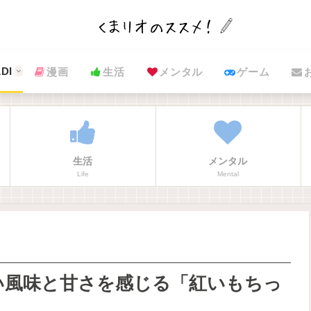
DI
漫画
生活
メンタル
ゲーム
生活
メンタル
Life
Mental
い風味と甘さを感じる「紅いもちっ