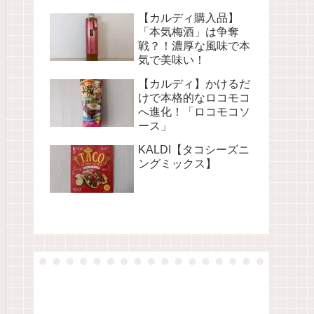
【カルディ購入品】
「本気梅酒」は争奪
戦？！濃厚な風味で本
気で美味い！
【カルディ】かけるだ
けで本格的なロコモコ
へ進化！「ロコモコソ
ース」
KALDI【タコシーズニ
ングミックス】