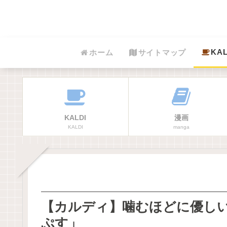
KAL
ホーム
サイトマップ
KALDI
漫画
KALDI
manga
【カルディ】噛むほどに優し
ぷす」