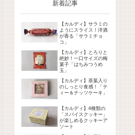
新着記事
【カルディ】サラミの
ようにスライス！洋酒
が香る「サラミチョ
コ」
【カルディ】とろりと
絶妙！一口サイズの梅
菓子「はちみつうめ
玉」
【カルディ】茶葉入り
のしっとり食感！「テ
ィー＆ナッツケーキ」
【カルディ】4種類の
「スパイスクッキー」
が楽しめるクッキーア
ソート