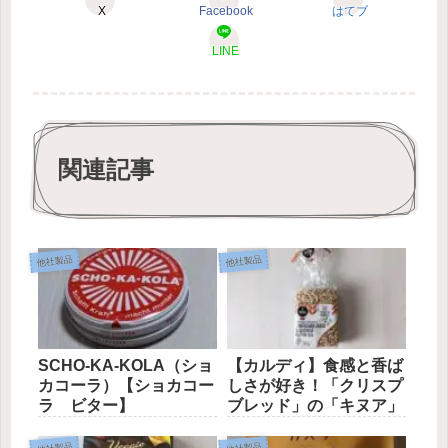
X
Facebook
はてブ
LINE
関連記事
他社製品
他社製品
SCHO-KA-KOLA（ショ
【カルディ】食感と香ば
カコーラ）【ショカコー
しさが好き！「クリスプ
ラ ビター】
ブレッド」の「キヌア」
他社製品
他社製品