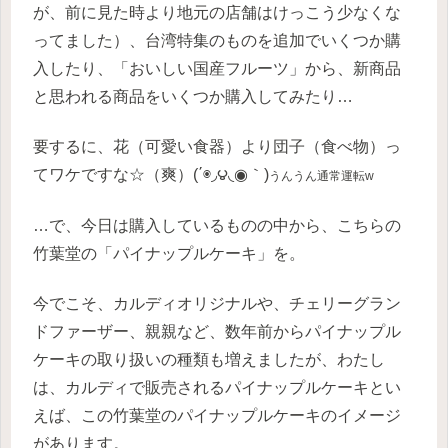
が、前に見た時より地元の店舗はけっこう少なくな
ってました）、台湾特集のものを追加でいくつか購
入したり、「おいしい国産フルーツ」から、新商品
と思われる商品をいくつか購入してみたり…
要するに、花（可愛い食器）より団子（食べ物）っ
てワケですな☆（爽）(΄◉◞౪◟◉｀)
うんうん通常運転w
…で、今日は購入しているものの中から、こちらの
竹葉堂の「パイナップルケーキ」を。
今でこそ、カルディオリジナルや、チェリーグラン
ドファーザー、親親など、数年前からパイナップル
ケーキの取り扱いの種類も増えましたが、わたし
は、カルディで販売されるパイナップルケーキとい
えば、この竹葉堂のパイナップルケーキのイメージ
があります。