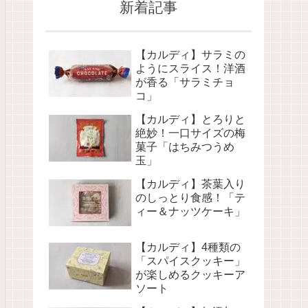
新着記事
【カルディ】サラミの
ようにスライス！洋酒
が香る「サラミチョ
コ」
【カルディ】とろりと
絶妙！一口サイズの梅
菓子「はちみつうめ
玉」
【カルディ】茶葉入り
のしっとり食感！「テ
ィー＆ナッツケーキ」
【カルディ】4種類の
「スパイスクッキー」
が楽しめるクッキーア
ソート