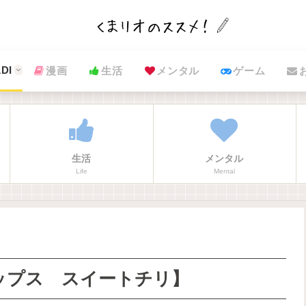
DI
漫画
生活
メンタル
ゲーム
生活
メンタル
Life
Mental
ップス スイートチリ】