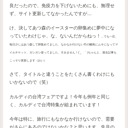
良だったので、免疫力を下げないためにも、無理せ
ず、サイト更新してなかったんですが…
け、決してあつ森のイースターの卵集めに夢中にな
っていたわけじゃ、な、ないんだからねっ！
…でも一応、
毎日少しはあつ森して卵集めてました、なかなか行けない竹の離島にムキになってマ
イルチケット、ガシガシ使ってました、すみません！(´_ゝ｀)
ちゃんと、過去記事も
こっそり更新します（おい）
さて、タイトルと違うことをたくさん書くわけにも
いかないので（笑）
カルディの台湾フェアですよ！今年も例年と同じ
く、カルディで台湾特集が組まれています！
今年は特に、旅行にもなかなか行けないので、需要
がさらにあるのではないかな？と思います。先月の