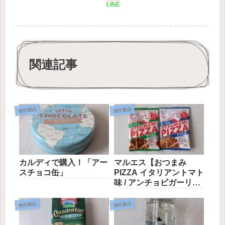
LINE
関連記事
他社製品
他社製品
カルディで購入！「アー
マルエス【おつまみ
スチョコ缶」
PIZZA イタリアントマト
味 / アンチョビガーリッ
ク味】
他社製品
他社製品