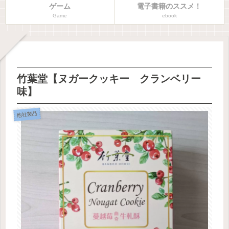
ゲーム
電子書籍のススメ！
Game
ebook
竹葉堂【ヌガークッキー クランベリー
味】
他社製品