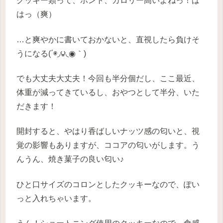
クッキー類って、ホント、カロリー高いよねっ！は
はっ（爽）
…と爽やかに書いておかないと、直視したら負けそ
うになる(΄◉◞౪◟◉｀)
でも大丈夫大丈夫！今回も半分個だし、ここ最近、
体重が減ってきているし、おやつとして半分、いた
だきます！
開封すると、やはり香ばしいナッツ感の匂いと、視
覚の影響もありますが、ココアの匂いがします。う
んうん、焼き菓子の良い匂い♪
ひと口サイズのコロンとしたクッキーなので、ぽい
っと入れちゃいます。