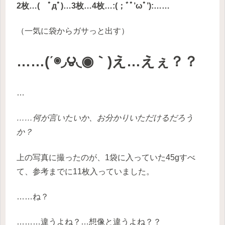
2枚…( ﾟдﾟ)…3枚…4枚…:(；ﾞﾟ’ωﾟ’):……
（一気に袋からガサっと出す）
……(΄◉◞౪◟◉｀)え…えぇ？？
…
……何が言いたいか、お分かりいただけるだろう
か？
上の写真に撮ったのが、1袋に入っていた45gすべ
て、参考までに11枚入っていました。
……ね？
………違うよね？…想像と違うよね？？