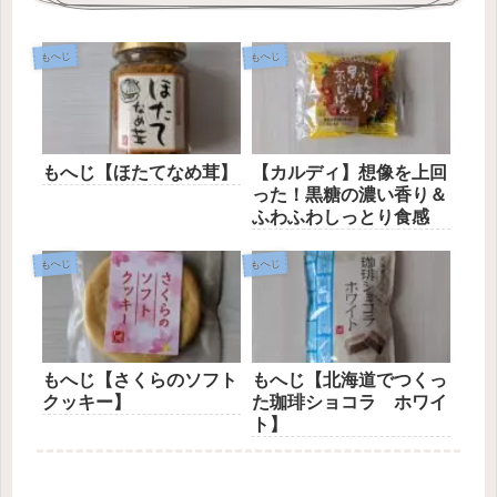
もへじ
もへじ
もへじ【ほたてなめ茸】
【カルディ】想像を上回
った！黒糖の濃い香り＆
ふわふわしっとり食感
もへじ
もへじ
もへじ【さくらのソフト
もへじ【北海道でつくっ
クッキー】
た珈琲ショコラ ホワイ
ト】