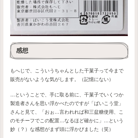
感想
もへじで、こういうちゃんとした干菓子って今まで
販売がないような気がします。（記憶にない）
…ということで、手に取る前に、干菓子でいくつか
製造者さんを思い浮かべたのですが「ばいこう堂」
さんと見て、「おぉ…言われれば和三盆糖使用、こ
のモチーフでこの配置…なるほど確かに」…という
妙（？）な感想がまず頭に浮かびました（笑）