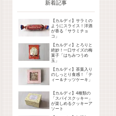
新着記事
【カルディ】サラミの
ようにスライス！洋酒
が香る「サラミチョ
コ」
【カルディ】とろりと
絶妙！一口サイズの梅
菓子「はちみつうめ
玉」
【カルディ】茶葉入り
のしっとり食感！「テ
ィー＆ナッツケーキ」
【カルディ】4種類の
「スパイスクッキー」
が楽しめるクッキーア
ソート