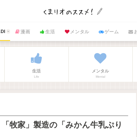
DI
漫画
生活
メンタル
ゲーム
生活
メンタル
Life
Mental
？「牧家」製造の「みかん牛乳ぷり