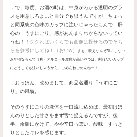
…で、毎度、お酒の時は、中身がわかる透明のグラ
スを用意しろよ…と自分でも思うんですが、ちょっ
と同系統の色味のカップに注いじゃったもんで、肝
心の「うすにごり」感があんまりわからないってい
うね！！
ググればいくらでも画像は探せるのでそち
らを参考にしてね！（おいw）
まぁ、映えなんぞ気にしない
お年頃なもんで（爽）アルコール度数が高いやつは、割れないカップ
にどうしても注いじゃうから、ごめんねごめんねー！
…おっほん。改めまして、商品名通り「うすにご
り」の風貌。
そのうすにごりの液体を一口流し込めば、最初はほ
んのりとした甘さをまず舌で捉えるんですが、後
半、余韻にかけて、やや辛口っぽい、酸味、すっき
りとしたキレを感じます。