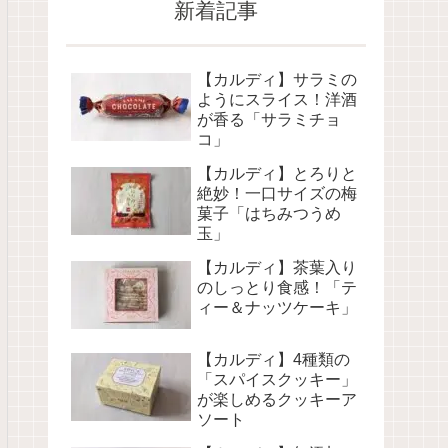
新着記事
【カルディ】サラミの
ようにスライス！洋酒
が香る「サラミチョ
コ」
【カルディ】とろりと
絶妙！一口サイズの梅
菓子「はちみつうめ
玉」
【カルディ】茶葉入り
のしっとり食感！「テ
ィー＆ナッツケーキ」
【カルディ】4種類の
「スパイスクッキー」
が楽しめるクッキーア
ソート