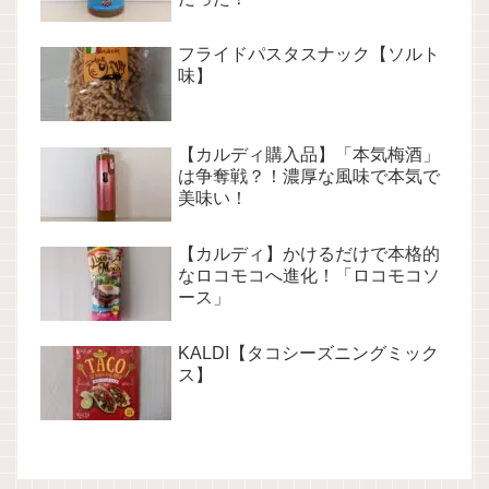
フライドパスタスナック【ソルト
味】
【カルディ購入品】「本気梅酒」
は争奪戦？！濃厚な風味で本気で
美味い！
【カルディ】かけるだけで本格的
なロコモコへ進化！「ロコモコソ
ース」
KALDI【タコシーズニングミック
ス】