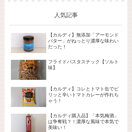
人気記事
【カルディ】無添加「アーモンド
バター」がねっとり濃厚な味わい
だった！
フライドパスタスナック【ソルト
味】
【カルディ】コレとトマト缶でピ
リッと辛いトマトカレーが作れち
ゃう！
【カルディ購入品】「本気梅酒」
は争奪戦？！濃厚な風味で本気で
美味い！