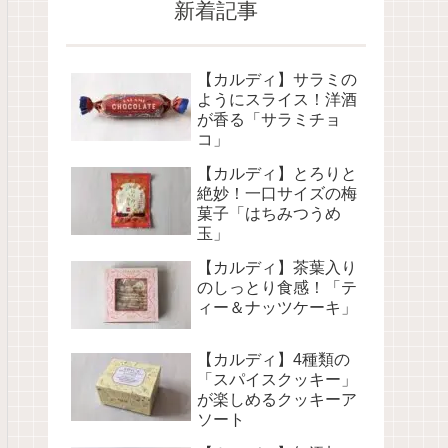
新着記事
【カルディ】サラミの
ようにスライス！洋酒
が香る「サラミチョ
コ」
【カルディ】とろりと
絶妙！一口サイズの梅
菓子「はちみつうめ
玉」
【カルディ】茶葉入り
のしっとり食感！「テ
ィー＆ナッツケーキ」
【カルディ】4種類の
「スパイスクッキー」
が楽しめるクッキーア
ソート