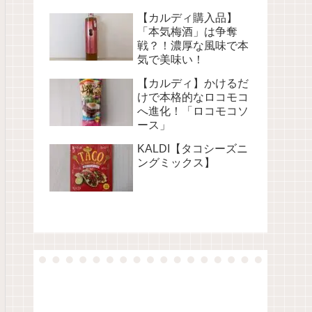
【カルディ購入品】
「本気梅酒」は争奪
戦？！濃厚な風味で本
気で美味い！
【カルディ】かけるだ
けで本格的なロコモコ
へ進化！「ロコモコソ
ース」
KALDI【タコシーズニ
ングミックス】