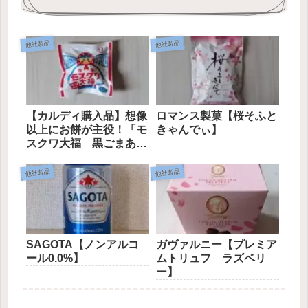
他社製品
他社製品
【カルディ購入品】想像
ロマンス製菓【桜そふと
以上にお餅が主役！「モ
きゃんでぃ】
スクワ大福 黒ごまあ
ん」
他社製品
他社製品
SAGOTA【ノンアルコ
ガヴァルニー【プレミア
ール0.0%】
ムトリュフ ラズベリ
ー】