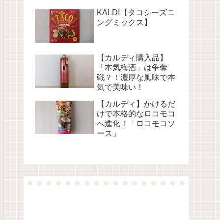
KALDI【タコシーズニ
ングミックス】
【カルディ購入品】
「本気梅酒」は争奪
戦？！濃厚な風味で本
気で美味い！
【カルディ】かけるだ
けで本格的なロコモコ
へ進化！「ロコモコソ
ース」