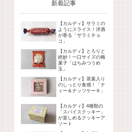
新着記事
【カルディ】サラミの
ようにスライス！洋酒
が香る「サラミチョ
コ」
【カルディ】とろりと
絶妙！一口サイズの梅
菓子「はちみつうめ
玉」
【カルディ】茶葉入り
のしっとり食感！「テ
ィー＆ナッツケーキ」
【カルディ】4種類の
「スパイスクッキー」
が楽しめるクッキーア
ソート