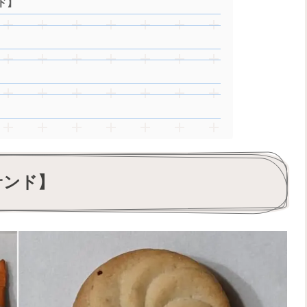
ド】
サンド】