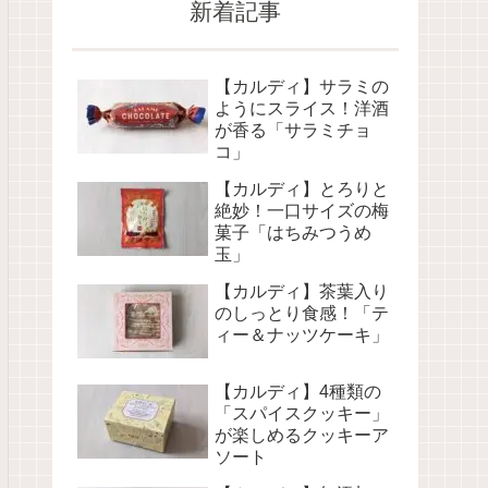
新着記事
【カルディ】サラミの
ようにスライス！洋酒
が香る「サラミチョ
コ」
【カルディ】とろりと
絶妙！一口サイズの梅
菓子「はちみつうめ
玉」
【カルディ】茶葉入り
のしっとり食感！「テ
ィー＆ナッツケーキ」
【カルディ】4種類の
「スパイスクッキー」
が楽しめるクッキーア
ソート