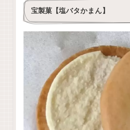
宝製菓【塩バタかまん】