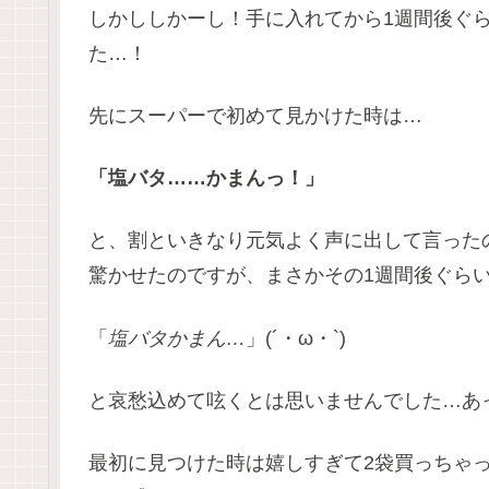
しかししかーし！手に入れてから1週間後ぐ
た…！
先にスーパーで初めて見かけた時は…
「塩バタ……かまんっ！」
と、割といきなり元気よく声に出して言った
驚かせたのですが、まさかその1週間後ぐら
「
塩バタかまん…
」(´・ω・`)
と哀愁込めて呟くとは思いませんでした…あ
最初に見つけた時は嬉しすぎて2袋買っちゃ