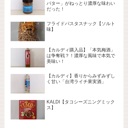
バター」がねっとり濃厚な味わい
だった！
フライドパスタスナック【ソルト
味】
【カルディ購入品】「本気梅酒」
は争奪戦？！濃厚な風味で本気で
美味い！
【カルディ】香りからみずみずし
く甘い「台湾ライチ果実酒」
KALDI【タコシーズニングミック
ス】