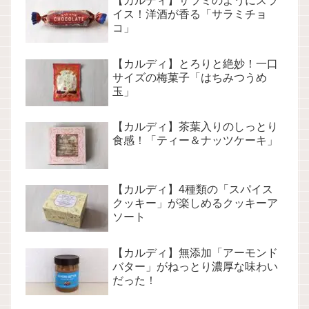
【カルディ】サラミのようにスラ
イス！洋酒が香る「サラミチョ
コ」
【カルディ】とろりと絶妙！一口
サイズの梅菓子「はちみつうめ
玉」
【カルディ】茶葉入りのしっとり
食感！「ティー＆ナッツケーキ」
【カルディ】4種類の「スパイス
クッキー」が楽しめるクッキーア
ソート
【カルディ】無添加「アーモンド
バター」がねっとり濃厚な味わい
だった！