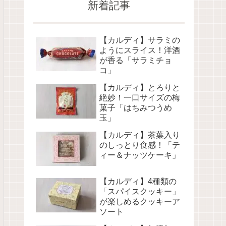
新着記事
【カルディ】サラミの
ようにスライス！洋酒
が香る「サラミチョ
コ」
【カルディ】とろりと
絶妙！一口サイズの梅
菓子「はちみつうめ
玉」
【カルディ】茶葉入り
のしっとり食感！「テ
ィー＆ナッツケーキ」
【カルディ】4種類の
「スパイスクッキー」
が楽しめるクッキーア
ソート