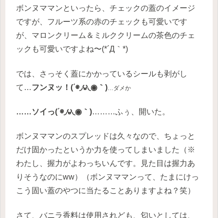
ボンヌママンといったら、チェックの蓋のイメージ
ですが、フルーツ系の赤のチェックも可愛いです
が、マロンクリーム＆ミルククリームの茶色のチェ
ックも可愛いですよね〜(*´Д｀*)
では、さっそく蓋にかかっているシールも剥がし
て…
フンヌッ！(΄◉◞౪◟◉｀)
…ダメか
……ソイっ(΄◉◞౪◟◉｀)
………ふぅ、開いた。
ボンヌママンのスプレッドは久々なので、ちょっと
だけ固かったというか力を使ってしまいました（※
わたし、握力がよわっちいんです。見た目は握力あ
りそうなのにww）（ボンヌママンって、たまにけっ
こう固い蓋のやつに当たることありますよね？笑）
さて、バニラ香料は使用されども、匂いとしては、