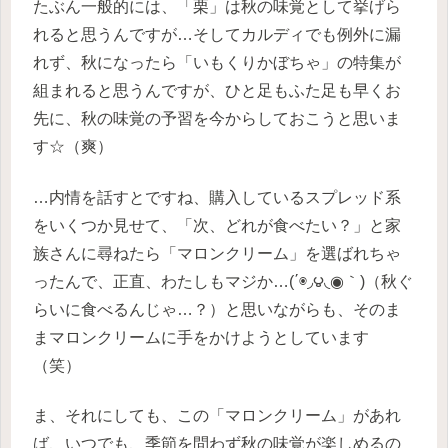
たぶん一般的には、「栗」は秋の味覚として挙げら
れると思うんですが…そしてカルディでも例外に漏
れず、秋になったら「いもくりかぼちゃ」の特集が
組まれると思うんですが、ひと足もふた足も早くお
先に、秋の味覚の予習を今からしておこうと思いま
す☆（爽）
…内情を話すとですね、購入しているスプレッド系
をいくつか見せて、「次、どれが食べたい？」と家
族さんに尋ねたら「マロンクリーム」を選ばれちゃ
ったんで、正直、わたしもマジか…(΄◉◞౪◟◉｀)（秋ぐ
らいに食べるんじゃ…？）と思いながらも、そのま
まマロンクリームに手をかけようとしています
（笑）
ま、それにしても、この「マロンクリーム」があれ
ば、いつでも、季節を問わず秋の味覚が楽しめるの