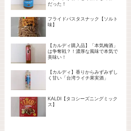
だった！
フライドパスタスナック【ソルト
味】
【カルディ購入品】「本気梅酒」
は争奪戦？！濃厚な風味で本気で
美味い！
【カルディ】香りからみずみずし
く甘い「台湾ライチ果実酒」
KALDI【タコシーズニングミック
ス】