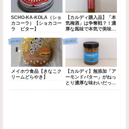
SCHO-KA-KOLA（ショ
【カルディ購入品】「本
カコーラ）【ショカコー
気梅酒」は争奪戦？！濃
ラ ビター】
厚な風味で本気で美味
い！
他社製品
他社製品
メイホウ食品【きなこク
【カルディ】無添加「ア
リームどらやき】
ーモンドバター」がねっ
とり濃厚な味わいだっ
た！