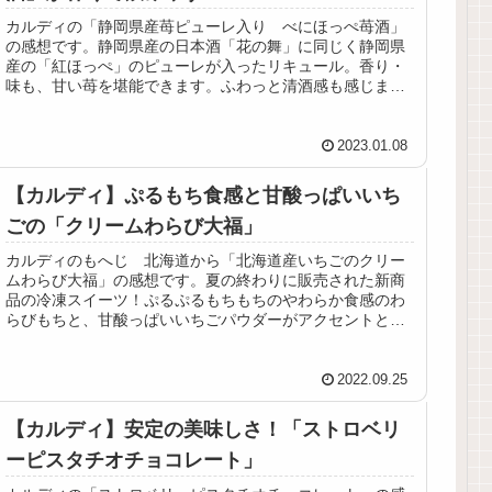
カルディの「静岡県産苺ピューレ入り べにほっぺ苺酒」
の感想です。静岡県産の日本酒「花の舞」に同じく静岡県
産の「紅ほっぺ」のピューレが入ったリキュール。香り・
味も、甘い苺を堪能できます。ふわっと清酒感も感じます
が、飲みやすい甘いお酒です。
2023.01.08
【カルディ】ぷるもち食感と甘酸っぱいいち
ごの「クリームわらび大福」
カルディのもへじ 北海道から「北海道産いちごのクリー
ムわらび大福」の感想です。夏の終わりに販売された新商
品の冷凍スイーツ！ぷるぷるもちもちのやわらか食感のわ
らびもちと、甘酸っぱいいちごパウダーがアクセントとな
ったいちごクリームが絶品です！
2022.09.25
【カルディ】安定の美味しさ！「ストロベリ
ーピスタチオチョコレート」