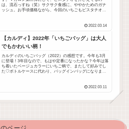
は、流石っすね（笑）サクサク食感に、ややかためのガナ
ッシュ。お手頃価格ながら、今回のいちごもピスタチオも
バランスの取れた味で美味しかった！
2022.03.14
【カルディ】2022年「いちごバッグ」は大人
でもかわいい柄！
カルディのいちごバッグ（2022）の感想です。今年も3月
に登場！3年目なので、もはや定番になったかな？今年は落
ち着いたベージュカラーにいちご柄で、またして好みでし
た♡ボトルケースに代わり、バッグインバッグになりまし
たが、これがまた可愛い！
2022.03.11
次のページ