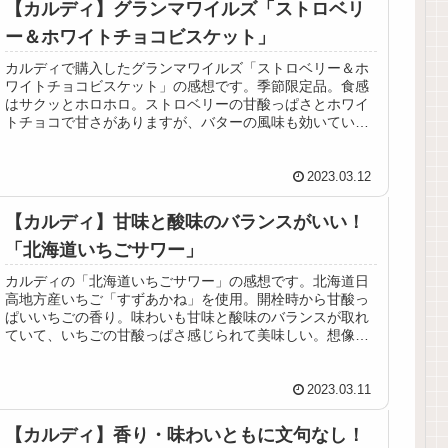
【カルディ】グランマワイルズ「ストロベリ
ー＆ホワイトチョコビスケット」
カルディで購入したグランマワイルズ「ストロベリー＆ホ
ワイトチョコビスケット」の感想です。季節限定品。食感
はサクッとホロホロ。ストロベリーの甘酸っぱさとホワイ
トチョコで甘さがありますが、バターの風味も効いている
ので思ったより甘すぎず美味しい。
2023.03.12
【カルディ】甘味と酸味のバランスがいい！
「北海道いちごサワー」
カルディの「北海道いちごサワー」の感想です。北海道日
高地方産いちご「すずあかね」を使用。開栓時から甘酸っ
ぱいいちごの香り。味わいも甘味と酸味のバランスが取れ
ていて、いちごの甘酸っぱさ感じられて美味しい。想像し
ていたよりいちご感がありました！
2023.03.11
【カルディ】香り・味わいともに文句なし！