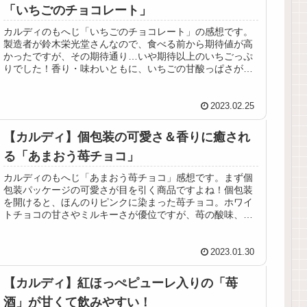
「いちごのチョコレート」
カルディのもへじ「いちごのチョコレート」の感想です。
製造者が鈴木栄光堂さんなので、食べる前から期待値が高
かったですが、その期待通り…いや期待以上のいちごっぷ
りでした！香り・味わいともに、いちごの甘酸っぱさがし
っかり出ていてとても美味しい！
2023.02.25
【カルディ】個包装の可愛さ＆香りに癒され
る「あまおう苺チョコ」
カルディのもへじ「あまおう苺チョコ」感想です。まず個
包装パッケージの可愛さが目を引く商品ですよね！個包装
を開けると、ほんのりピンクに染まった苺チョコ。ホワイ
トチョコの甘さやミルキーさが優位ですが、苺の酸味、甘
酸っぱさも感じて美味しい！
2023.01.30
【カルディ】紅ほっぺピューレ入りの「苺
酒」が甘くて飲みやすい！